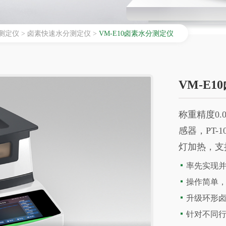
测定仪
>
卤素快速水分测定仪
>
VM-E10卤素水分测定仪
VM-E
称重精度0.
感器，PT
灯加热，支
率先实现
操作简单
升级环形
针对不同